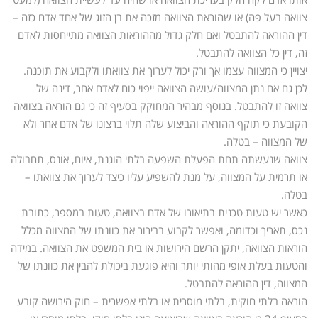
צוואה בעל פה) או שהוראת הצוואה מזכה את בן הזוג של אחד אדם כזה –
דין ההוראה להתבטל ואם חלק גדול מההוראות הצוואה מתייחסות לאדם
זה, דין כל הצוואה להתבטל.
יצויין כי המצווה עצמו אך ורק יכול לערוך את צוואתו ולקבוע את תוכנה.
לכן גם אם נתן המצווה/עושה הצוואה ייפוי כוח לאדם אחר, דינה של
צוואה זו להתבטל. בנוסף מבהיר המחוקק בסעיף זה כי גם הוראה בצוואה
הקובעת כי תוקף ההוראה והביצוע שלה תלוי ברצונו של אדם אחר ולא
של המצווה – בטלה.
צוואה שנעשתה תחת הפעלת השפעה בלתי הוגנת, איום, אונס, תחבולה
או תרמית על המצווה, על מנת להשפיע עליו כיצד לערוך את צוואתו –
בטלה.
כאשר יש טעות טכנית בתיאורו של אדם בצוואה, טעות במספר, כתובת
נכס, תאריך וכדומה, ואפשר לקבוע בבירור את כוונתו של המצווה מכלל
הוראות הצוואה, יתקן הרשם הירושות או בית המשפט את הצוואה. במידה
והטעות בעלת אופי מהותי יותר והיא פוגעת ביכולת להבין את כוונתו של
המצווה, דין ההוראה להתבטל.
הוראה בלתי חוקית, בלתי מוסרית או בלתי אפשרית – חוק הירושה קובע