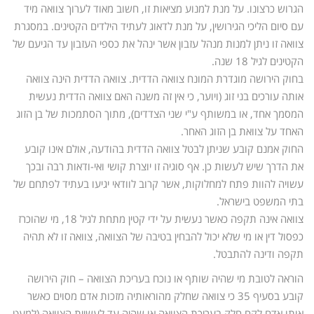
הגרוש כרצונו. על מנת למנוע מציאות זו, חשוב מאוד לערוך צוואה מיד
עם סיום הליכי הגירושין, על מנת לדאוג לעתיד הילדים הקטינים. במסגרת
צוואה זו ניתן למנות מנהל עזבון אשר ינהל את כספי העזבון עד הגיעם של
הקטינים לגיל 18 שנה.
בחוק הירושה מוגדרת המונח צוואה הדדית. צוואה הדדית הינה צוואה
אותה עורכים בני זוג (ויוער, כי אין זה משנה האם צוואה הדדית נעשית
המסמך אחד, או במשותף ע"י שני הצדדים), מתוך הסתמכות של בן הזוג
האחד על צוואת בן הזוג האחר.
החוק אמנם קובע שניתן לבטל צוואה הדדית בהודעה, אולם אינו קובע
את הדרך שיש לעשות כן. אף סוגיה זו יוצרת קושי ואי-ודאות רבה ובכך
עשויה להוות פתח למחלוקות, אשר קרוב לוודאי יגיעו בעתיד לפתחם של
בתי המשפט בישראל.
צוואה אינה תקפה כאשר נעשית על ידי קטין מתחת לגיל 18, מי שהוכרז
כפסול דין או מי שלא יכול להבחין בטיבה של הצוואה, צוואה זו לא תהיה
תקפה ודינה להתבטל.
הוראה לטובת מי שהיה שותף או נוכח בעריכת הצוואה – חוק הירושה
קובע בסעיף 35 כי צוואה שחלק מהוראותיה מזכות אדם מסוים כאשר
אותו אדם לקח חלק בעריכת הצוואה או שהיה עד לעשיית הצוואה (למעט