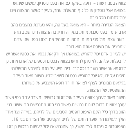
צוואה בפני רשות – ידועה בעיקר כצוואה בפני נוטריון. עושים שימוש
בצוואה אצל נוטריון או כל גוף ממשלתי אחר, בעיקר כאשר המצווה אינו
יכול לחתום מכל סיבה.
הצואה הנדירה ביותר – היא צוואה בעל פה, והיא נערכת במצבים בהם
אדם עומד בפני סכנת מוות, במקרה חריג בו המצווה הינו שכיב מרע
ורואה עצמו מול פני המוות. המצווה מצהיר את רצונו בפני שני עדים
שמבינים את השפה אותה הוא דובר.
יש לציין כי אדם יכול להוריש בצוואתו אך ורק את נכסיו ואת כספיו אשר יש
לו בעלות עליהם. לא ניתן להוריש בצוואה נכסים וכספים של אדם אחר. כך
לדוגמא אב אשר העביר נכס לבנו בימי חייו, על מנת להימנע מתשלומי
מיסים על ידו, לא יוכל להוריש נכס זה לשאר ילדיו. חשוב מאוד בעיקר
בגילאים מבוגרים לצרף לצוואה חוו"ד רופא המצביע על כשרותו
המשפטית של המצווה.
חשוב מאוד לערוך צוואה בעיקר אצל זוגות גרושים. משרד עו"ד בטי אשורי
עורך צוואות רבות לזוגות גרושים.כאשר בני הזוג מתגרשים הרי ששני בני
הזוג בדרך כלל הינם האפוטרופסים הטבעיים של ילדיהם. במידה וצד אחד
הולך לעולמו הרי שעד היותם של ילדים הקטינים של הצדדים בני 18,
האפוטרופוס ניתנת לצד השני, כך שהגרוש/ה יכול לעשות ברכוש בן זוגו